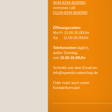
0049-8294-8040950
overseas call:
01149-8294-8040950
Öffnungszeiten:
Mo-Fr 10.00-20.00Uhr
Sa. 11.00-20.00Uhr
Telefonzeiten
täglich
,
außer Sonntag,
von
10.00-16.00Uhr
Schreibt uns eine Email an:
info@speedscootershop.de
Oder nutzt auch unser
Kontaktformular!