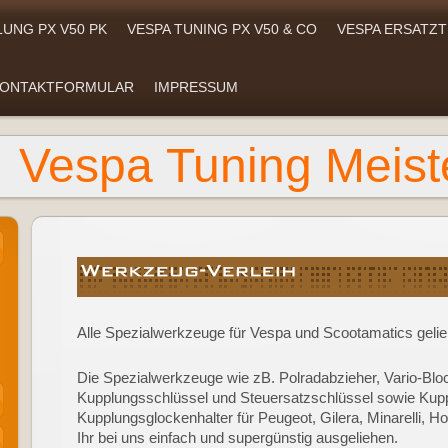
UNG PX V50 PK
VESPA TUNING PX V50 & CO
VESPA ERSATZT
ONTAKTFORMULAR
IMPRESSUM
Vespa Tuning Meist
Alle Spezialwerkzeuge für Vespa und Scootamatics gelie
Die Spezialwerkzeuge wie zB. Polradabzieher, Vario-Blo
Kupplungsschlüssel und Steuersatzschlüssel sowie Kup
Kupplungsglockenhalter für Peugeot, Gilera, Minarelli,
Ihr bei uns einfach und supergünstig ausgeliehen.