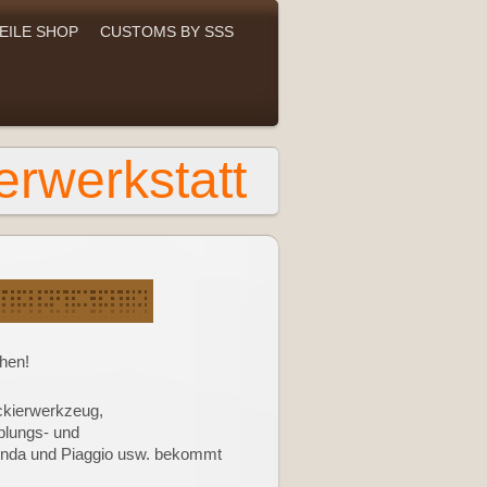
EILE SHOP
CUSTOMS BY SSS
erwerkstatt
hen!
ckierwerkzeug,
plungs- und
 Honda und Piaggio usw. bekommt