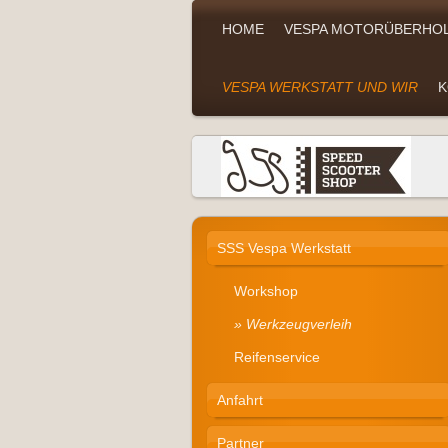
HOME
VESPA MOTORÜBERHOL
VESPA WERKSTATT UND WIR
K
SSS Vespa Werkstatt
Workshop
Werkzeugverleih
Reifenservice
Anfahrt
Partner