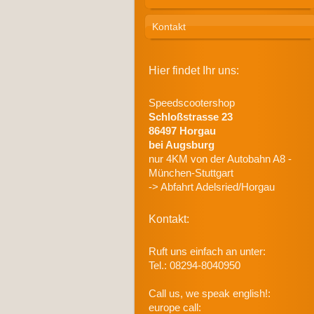
Kontakt
Hier findet Ihr uns:
Speedscootershop
Schloßstrasse
23
86497
Horgau
bei Augsburg
nur 4KM von der Autobahn A8 -
München-Stuttgart
-> Abfahrt Adelsried/Horgau
Kontakt:
Ruft uns einfach an unter:
Tel.: 08294-8040950
Call us, we speak english!:
europe call: